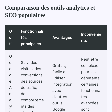
Comparaison des outils analytics et
SEO populaires
O
Fonctionnali
Inconvénie
u
tés
Avantages
nts
til
principales
G
Peut être
o
Suivi des
Gratuit,
complexe
o
visites, des
facile à
pour les
gl
conversions,
utiliser,
débutants,
e
des sources
intégration
certaines
A
de trafic,
avec
fonctionnali
n
des
d'autres
tés
al
comporteme
outils
avancées
yt
nts des
Google
sont