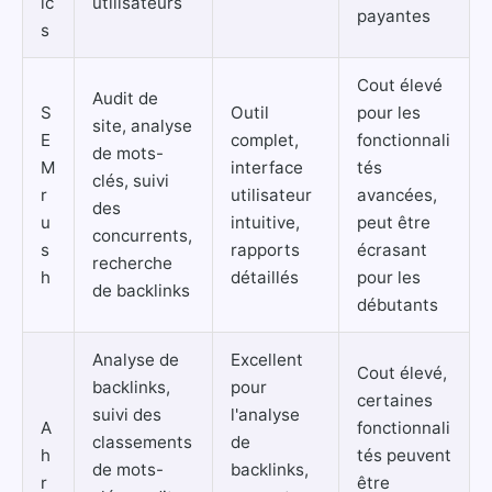
ic
utilisateurs
payantes
s
Cout élevé
Audit de
S
Outil
pour les
site, analyse
E
complet,
fonctionnali
de mots-
M
interface
tés
clés, suivi
r
utilisateur
avancées,
des
u
intuitive,
peut être
concurrents,
s
rapports
écrasant
recherche
h
détaillés
pour les
de backlinks
débutants
Analyse de
Excellent
Cout élevé,
backlinks,
pour
certaines
suivi des
l'analyse
A
fonctionnali
classements
de
h
tés peuvent
de mots-
backlinks,
r
être