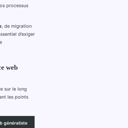
vos processus
e
, de migration
ssentiel d’exiger
e
ce web
e sur le long
ant les points
b généraliste