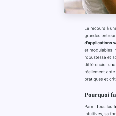
Le recours à u
grandes entrepr
d'applications
et modulables i
robustesse et s
différencier un
réellement apte
pratiques et cri
Pourquoi fa
Parmi tous les
f
intuitives, sa f