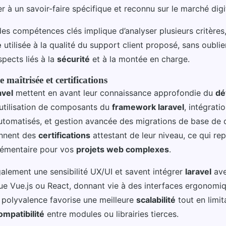
 à un savoir-faire spécifique et reconnu sur le marché digit
 des compétences clés implique d’analyser plusieurs critères,
e
utilisée à la qualité du support client proposé, sans oublie
pects liés à la
sécurité
et à la montée en charge.
 maîtrisée et certifications
avel
mettent en avant leur connaissance approfondie du
dé
utilisation de composants du
framework laravel
, intégrati
automatisés, et gestion avancée des migrations de base de
nnent des
certifications
attestant de leur niveau, ce qui re
lémentaire pour vos
projets web complexes
.
galement une sensibilité UX/UI et savent intégrer
laravel
ave
que Vue.js ou React, donnant vie à des interfaces ergonomi
e polyvalence favorise une meilleure
scalabilité
tout en limit
ompatibilité
entre modules ou librairies tierces.