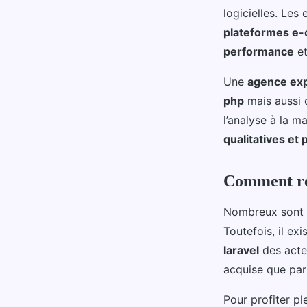
logicielles. Les
plateformes e
performance
et
Une
agence ex
php
mais aussi 
l’analyse à la m
qualitatives et
Comment rec
Nombreux sont l
Toutefois, il ex
laravel
des acteu
acquise que par
Pour profiter p