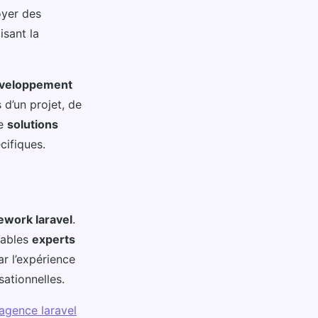
oyer des
isant la
veloppement
d’un projet, de
de
solutions
cifiques.
ework laravel
.
itables
experts
r l’expérience
sationnelles.
agence laravel