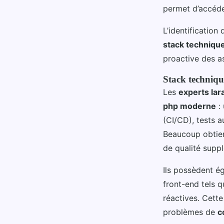
permet d’accéder
L’identification
stack techniqu
proactive des as
Stack technique
Les
experts lar
php moderne
: 
(CI/CD), tests 
Beaucoup obtie
de qualité supp
Ils possèdent é
front-end tels 
réactives. Cett
problèmes de
c