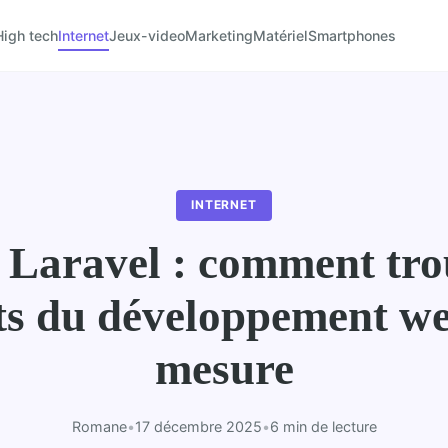
High tech
Internet
Jeux-video
Marketing
Matériel
Smartphones
INTERNET
Laravel : comment tro
ts du développement we
mesure
Romane
•
17 décembre 2025
•
6 min de lecture