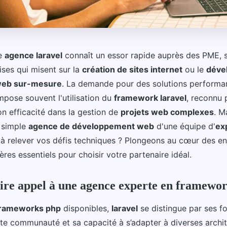
ne
agence laravel
connaît un essor rapide auprès des PME, s
ises qui misent sur la
création de sites internet
ou le
déve
 web sur-mesure
. La demande pour des solutions performan
mpose souvent l'utilisation du
framework laravel
, reconnu 
on efficacité dans la gestion de
projets web complexes
. M
e simple
agence de développement web
d'une équipe d'
ex
 à relever vos défis techniques ? Plongeons au cœur des e
tères essentiels pour choisir votre partenaire idéal.
ire appel à une agence experte en framewor
rameworks php
disponibles,
laravel
se distingue par ses fo
orte communauté et sa capacité à s’adapter à diverses archi