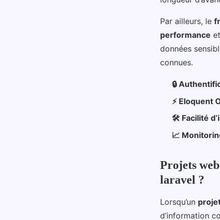
Par ailleurs, le
f
performance
et
données sensible
connues.
🔒 Authentif
⚡ Eloquent
🛠️ Facilité d
📈 Monitorin
Projets web
laravel ?
Lorsqu’un
proje
d’information co