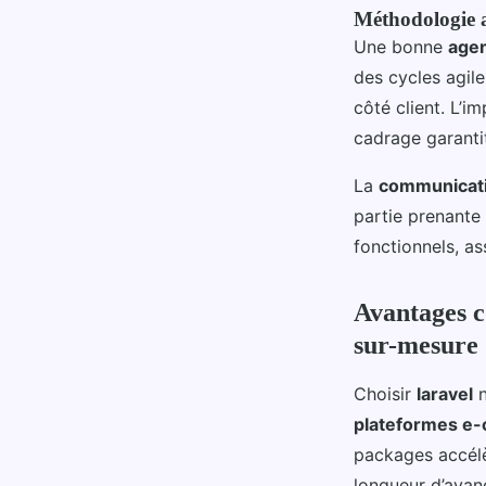
Méthodologie ag
Une bonne
age
des cycles agil
côté client. L’i
cadrage garantit
La
communicati
partie prenante 
fonctionnels, as
Avantages c
sur-mesure
Choisir
laravel
n
plateformes e
packages accél
longueur d’avan