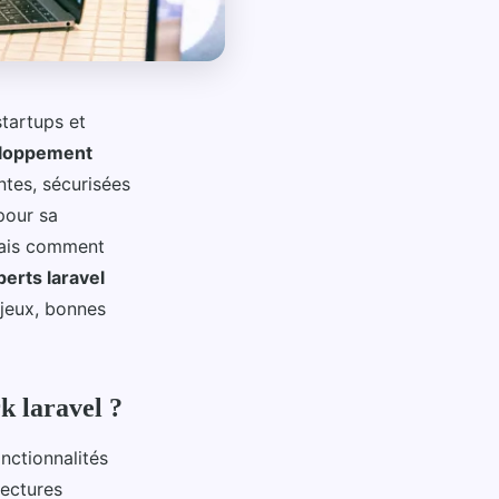
tartups et
loppement
tes, sécurisées
pour sa
ais comment
perts laravel
njeux, bonnes
k laravel ?
nctionnalités
tectures