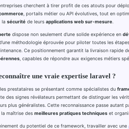
 entreprises cherchent à tirer profit de ces atouts pour dépl
-commerce
, portails métier ou API évolutives, tout en optim
 la
sécurité
de leurs
applications web sur-mesure
.
perte
dispose non seulement d’une solide expérience en
dé
d’une méthodologie éprouvée pour piloter toutes les étapes 
aintenance. Ce positionnement garantit la livraison rapide 
 pérennes
, capables de répondre aux exigences métiers spé
onnaître une vraie expertise laravel ?
es prestataires se présentant comme spécialistes du
fram
iste des signes révélateurs permettant de distinguer les vér
rs plus généralistes. Cette reconnaissance passe autant pa
 la maîtrise des
meilleures pratiques techniques
et organi
leinement du potentiel de ce framework, travailler avec une