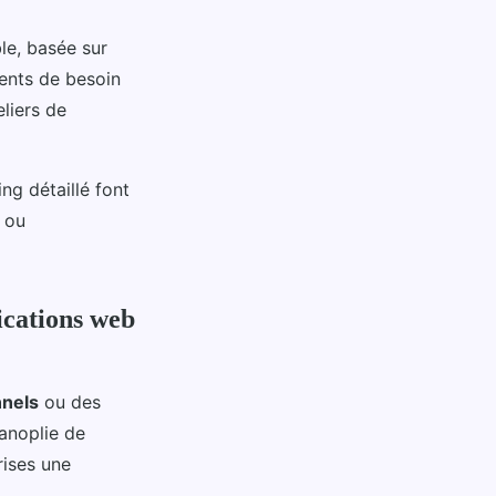
le, basée sur
ents de besoin
eliers de
ing détaillé font
s ou
ications web
nnels
ou des
anoplie de
rises une