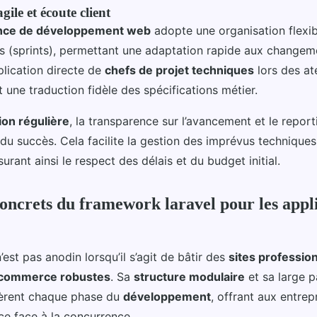
ile et écoute client
nce de développement web
adopte une organisation flexib
es (sprints), permettant une adaptation rapide aux changem
mplication directe de
chefs de projet techniques
lors des at
 une traduction fidèle des spécifications métier.
on régulière
, la transparence sur l’avancement et le report
du succès. Cela facilite la gestion des imprévus technique
surant ainsi le respect des délais et du budget initial.
oncrets du framework laravel pour les appl
’est pas anodin lorsqu’il s’agit de bâtir des
sites professio
-commerce robustes
. Sa
structure modulaire
et sa large p
èrent chaque phase du
développement
, offrant aux entrep
ce face à la concurrence.