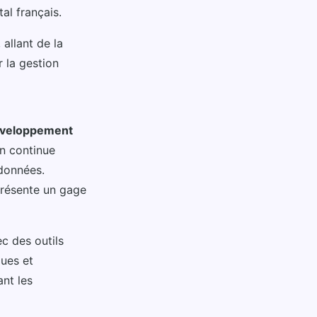
al français.
 allant de la
r la gestion
veloppement
on continue
 données.
présente un gage
c des outils
ques et
ant les