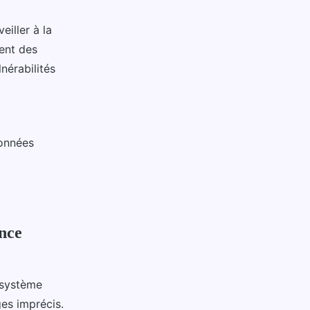
eiller à la
ment des
nérabilités
données
ence
 système
ges imprécis.