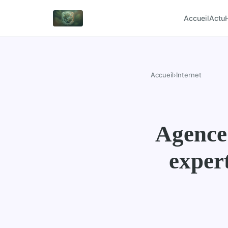
Accueil
Actu
Accueil
›
Internet
Agence 
exper