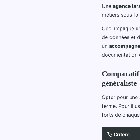
Une
agence lar
métiers sous f
Ceci implique u
de données et de
un
accompagne
documentation c
Comparatif 
généraliste
Opter pour une
terme. Pour illu
forts de chaque 
🏷️ Critère